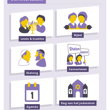
Bijbel
Leven & traditie
Samenleven
Dialoog
Dag van het Jodendom
Agenda