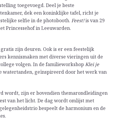
telling toegevoegd. Deel je beste
enkamer, dek een koninklijke tafel, richt je
telijke selfie in de photobooth.
Feest!
is van 29
het Princessehof in Leeuwarden.
atis zijn deuren. Ook is er een feestelijk
rs kennismaken met diverse vieringen uit de
 college volgen. In de familieworkshop
Klei je
e watertanden, geïnspireerd door het werk van
erd wordt, zijn er bovendien themarondleidingen
st van het licht. De dag wordt omlijst met
gelegenheidstrio bespeelt de harmonium en de
es.