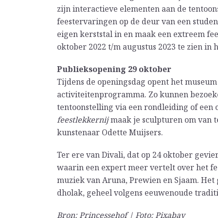
zijn interactieve elementen aan de tentoons
feestervaringen op de deur van een student
eigen kerststal in en maak een extreem fees
oktober 2022 t/m augustus 2023 te zien in 
Publieksopening 29 oktober
Tijdens de openingsdag opent het museum gr
activiteitenprogramma. Zo kunnen bezoeke
tentoonstelling via een rondleiding of een
feestlekkernij
maak je sculpturen om van t
kunstenaar Odette Muijsers.
Ter ere van Divali, dat op 24 oktober gevi
waarin een expert meer vertelt over het fee
muziek van Aruna, Prewien en Sjaam. Het 
dholak, geheel volgens eeuwenoude traditi
Bron: Princessehof | Foto: Pixabay