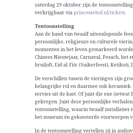
zaterdag 29 oktober zijn de tentoonstelling 
verkrijgbaar via
princessehof.nl/tickets
.
Tentoonstelling
Aan de hand van twaalf uiteenlopende feest
persoonlijke, religieuze en culturele vie
momenten in het leven gemarkeerd worden.
Chinees Nieuwjaar, Carnaval, Pesach, het s
bruiloft, Eid al-Fitr (Suikerfeest), Ketikoti,
De verschillen tussen de vieringen zijn gro
belangrijke rol en daarmee ook keramiek. H
servies uit de kast. Of juist die ene (ietwa
gekregen. Juist deze persoonlijke verhale
tentoonstelling, waarin twaalf installaties 
het museum én gekoesterde voorwerpen van 
In de tentoonstelling vertellen zij in audio