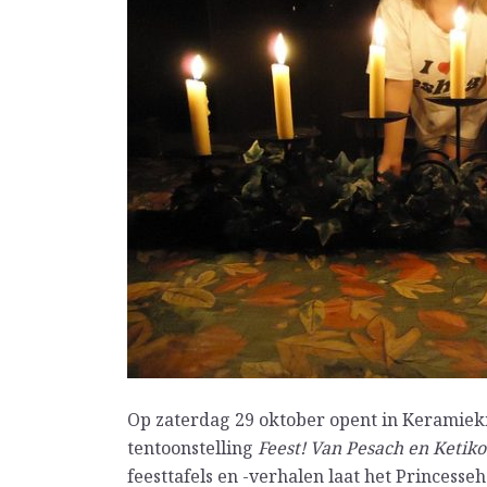
Op zaterdag 29 oktober opent in Keramie
tentoonstelling
Feest! Van Pesach en Ketikot
feesttafels en -verhalen laat het Princesse