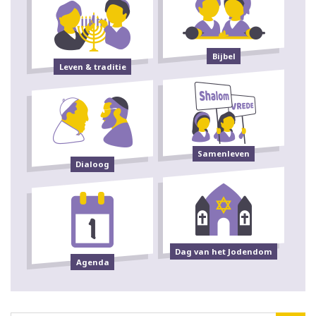
Bijbel
Leven & traditie
Samenleven
Dialoog
Dag van het Jodendom
Agenda