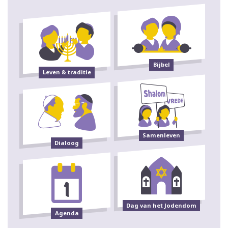
Bijbel
Leven & traditie
Samenleven
Dialoog
Dag van het Jodendom
Agenda