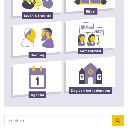
Bijbel
Leven & traditie
Samenleven
Dialoog
Dag van het Jodendom
Agenda