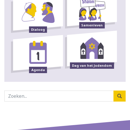
Samenleven
Dialoog
Dag van het Jodendom
Agenda