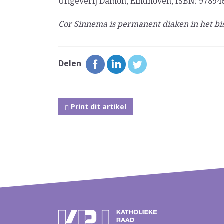
Uitgeverij Damon, Eindhoven, ISBN: 9789463
Cor Sinnema is permanent diaken in het b
Delen
Print dit artikel