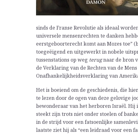
sinds de Franse Revolutie als ideaal worden
universele mensenrechten te danken hebben 
eerstgeboorterecht komt aan Mozes toe” (bl
toegeëigend en uitgewerkt in nobele uitspr
tussenstations op weg
terug
naar de bron v
de Verklaring van de Rechten van de Mens 
Onafhankelijkheidsverklaring van Amerika 
Het is boeiend om de geschiedenis, die hie
te lezen door de ogen van deze gelovige joo
bewonderaar van het herboren Israël. Hij i
steekt zijn trots niet onder stoelen of b
in de strijd voor een fatsoenlijke samenlev
laatste ziet hij als “een leidraad voor een fa