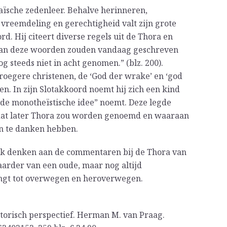
aïsche zedenleer. Behalve herinneren,
 vreemdeling en gerechtigheid valt zijn grote
d. Hij citeert diverse regels uit de Thora en
 van deze woorden zouden vandaag geschreven
g steeds niet in acht genomen.” (blz. 200).
roegere christenen, de ‘God der wrake’ en ‘god
alen. In zijn Slotakkoord noemt hij zich een kind
de monotheïstische idee” noemt. Deze legde
at later Thora zou worden genoemd en waaraan
n te danken hebben.
boek denken aan de commentaren bij de Thora van
arder van een oude, maar nog altijd
ngt tot overwegen en heroverwegen.
torisch perspectief. Herman M. van Praag.