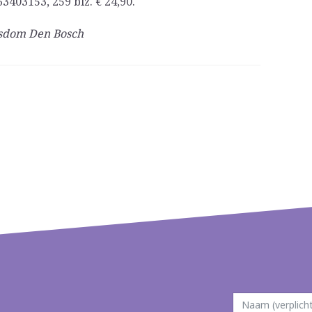
403153, 259 blz. € 24,90.
isdom Den Bosch