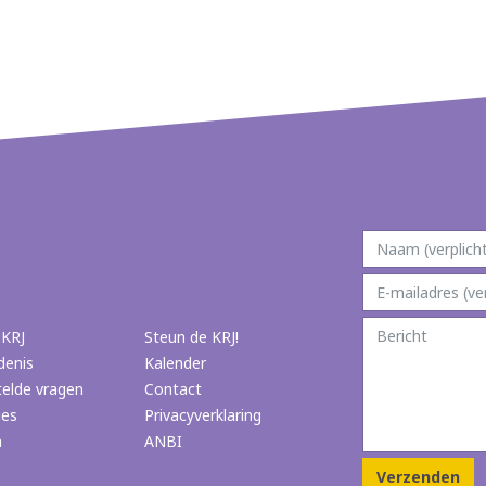
 KRJ
Steun de KRJ!
denis
Kalender
telde vragen
Contact
ies
Privacyverklaring
n
ANBI
Verzenden