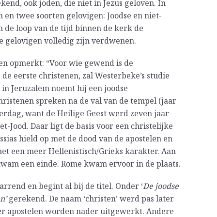
end, ook joden, die niet in Jezus geloven. In
n en twee soorten gelovigen: Joodse en niet-
n de loop van de tijd binnen de kerk de
gelovigen volledig zijn verdwenen.
ngen opmerkt: “Voor wie gewend is de
s de eerste christenen, zal Westerbeke’s studie
 in Jeruzalem noemt hij een joodse
ristenen spreken na de val van de tempel (jaar
terdag, want de Heilige Geest werd zeven jaar
et-Jood. Daar ligt de basis voor een christelijke
sias hield op met de dood van de apostelen en
et een meer Hellenistisch/Grieks karakter. Aan
 kwam een einde. Rome kwam ervoor in de plaats.
rend en begint al bij de titel. Onder ‘
De joodse
en’
gerekend. De naam ‘christen’ werd pas later
ier apostelen worden nader uitgewerkt. Andere