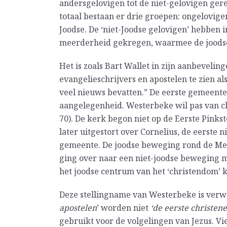
andersgelovigen tot de niet-gelovigen gerek
totaal bestaan er drie groepen: ongelovige
Joodse. De ‘niet-Joodse gelovigen’ hebben i
meerderheid gekregen, waarmee de joodse 
Het is zoals Bart Wallet in zijn aanbeveli
evangelieschrijvers en apostelen te zien al
veel nieuws bevatten.” De eerste gemeente
aangelegenheid. Westerbeke wil pas van ch
70). De kerk begon niet op de Eerste Pinks
later uitgestort over Cornelius, de eerste ni
gemeente. De joodse beweging rond de Mes
ging over naar een niet-joodse beweging m
het joodse centrum van het ‘christendom’
Deze stellingname van Westerbeke is verwar
apostelen
’ worden niet
‘de eerste christen
gebruikt voor de volgelingen van Jezus. V