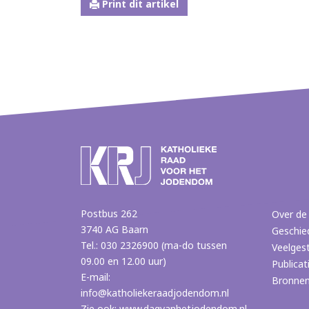
Print dit artikel
Postbus 262
Over de
3740 AG Baarn
Geschie
Tel.: 030 2326900 (ma-do tussen
Veelges
09.00 en 12.00 uur)
Publicat
E-mail:
Bronne
info@katholiekeraadjodendom.nl
Zie ook:
www.dagvanhetjodendom.nl