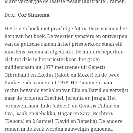
Marq verzorgde de laatste twaalf (abstracte!) ramen.
Door:
Cor Sinnema
Het is een boek met prachtige foto’s. Deze vormen het
hart van het boek. De veertien vensters en ontwerpen
van de gotische ramen in het priesterkoor staan elk
minstens tweemaal afgedrukt. De auteurs beperken
zich tot drie in het priesterkoor: het grote
middenraam uit 1977 met scenes uit Genesis
(Abraham) en Exodus (Jakob en Mozes) en de twee
flankerende ramen uit 1978. Het ‘mannenraam’
rechts bevat de verhalen van Elia en David en verwijst
naar de profeten Ezechiël, Jeremia en Jesaja. Het
‘vrouwenraam’ links ‘citeert’ uit Genesis (Adam en
Eva, Isaak en Rebakka, Hagar en Sara, Rechters
(Debora) en 2 Samuel (David en Batseba). De andere
ramen in de kerk worden nauwelijks genoemd.