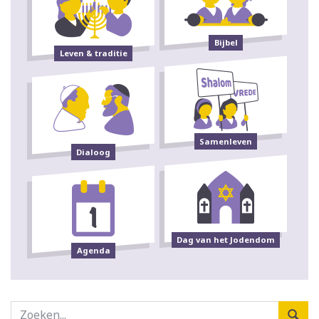
Bijbel
Leven & traditie
Samenleven
Dialoog
Dag van het Jodendom
Agenda