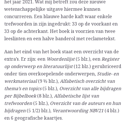
het jaar 2021. Wat mij betreft zou deze nieuwe
wetenschappelijke uitgave hiermee kunnen
concurreren. Een blauwe harde kaft waar enkele
trefwoorden in zijn ingedrukt: 33 op de voorkant en
33 op de achterkant. Het boek is voorzien van twee
leeslinten en een halve banderol met reclametekst.
Aan het eind van het boek staat een overzicht van de
extra’s. Er zijn: een
Woordenlijst
(5 blz.), een
Register
op onderwerp en literatuurlijst
(12 blz.) gerubriceerd
onder tien overkoepelende onderwerpen,
Studie- en
werkmateriaal
(9 ½ blz.),
Alfabetisch overzicht van
thema’s en topics
(5 blz.),
Overzicht van alle bijdragen
per Bijbelboek
(8 blz.),
Alfabetische lijst van
trefwoorden
(5 blz.),
Overzicht van de auteurs en hun
bijdragen
(5 1/2) blz.),
Verantwoording NBV21
(4 blz.)
en 6 geografische kaartjes.