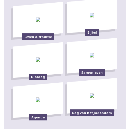
Bijbel
Leven & traditie
Samenleven
Dialoog
Dag van het Jodendom
Agenda