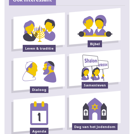
Bijbel
Leven & traditie
Samenleven
Dialoog
Dag van het Jodendom
Agenda