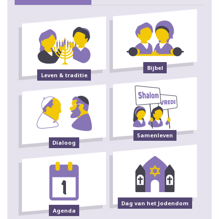
Bijbel
Leven & traditie
Samenleven
Dialoog
Dag van het Jodendom
Agenda