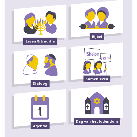
Bijbel
Leven & traditie
Samenleven
Dialoog
Dag van het Jodendom
Agenda