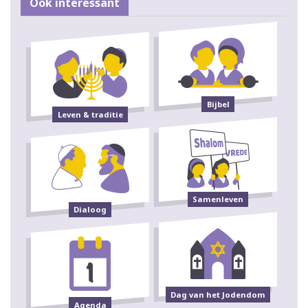
Ook interessant
Bijbel
Leven & traditie
Samenleven
Dialoog
Dag van het Jodendom
Agenda