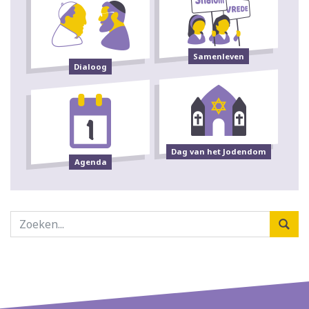
Samenleven
Dialoog
Dag van het Jodendom
Agenda