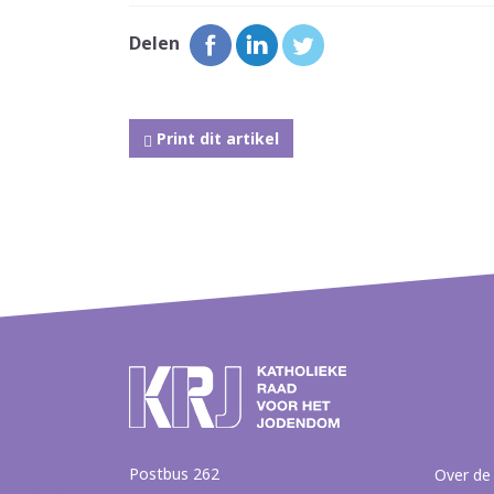
Delen
Print dit artikel
Postbus 262
Over de