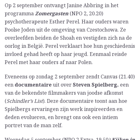
Op 2 september ontvangt Janine Abbring in het
programma
Zomergasten
(NPO 2, 20.20)
psychotherapeute Esther Perel. Haar ouders waren
Poolse Joden uit de omgeving van Czestochowa. Ze
overleefden beiden de Shoah en vestigden zich na de
oorlog in België. Perel verklaart hoe hun geschiedenis
invloed gehad heeft op haar jeugd. Eenmaal reisde
Perel met haar ouders af naar Polen.
Eveneens op zondag 2 september zendt Canvas (21.40)
een
documentaire
uit over
Steven Spielberg,
een
van de bekendste filmmakers van joodse afkomst
(
Schindler’s List
). Deze documentaire toont aan hoe
Spielbergs ervaringen zijn werk inspireerden en
deden evolueren, en brengt ons ook een intiem
portret van de man zelf.
Woensdag 5 september (NPO 2 Extra, 19.50
)
Kijken in