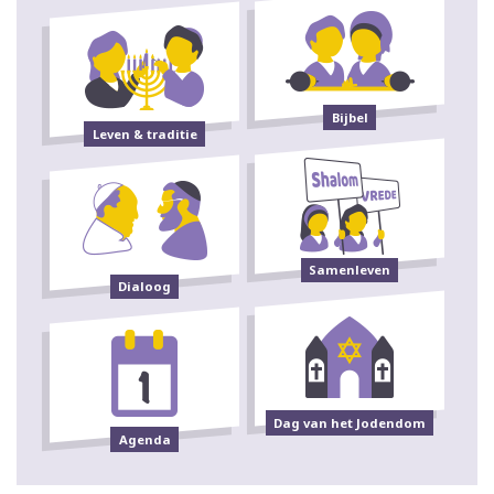
Bijbel
Leven & traditie
Samenleven
Dialoog
Dag van het Jodendom
Agenda