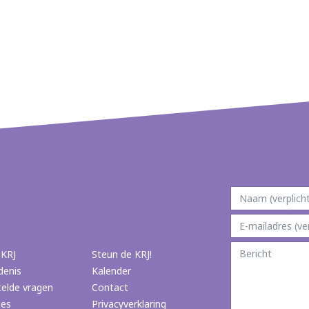
 KRJ
Steun de KRJ!
denis
Kalender
telde vragen
Contact
ies
Privacyverklaring