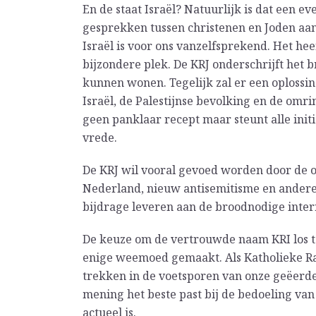
En de staat Israël? Natuurlijk is dat een e
gesprekken tussen christenen en Joden aan
Israël is voor ons vanzelfsprekend. Het h
bijzondere plek. De KRJ onderschrijft het b
kunnen wonen. Tegelijk zal er een oploss
Israël, de Palestijnse bevolking en de omr
geen panklaar recept maar steunt alle ini
vrede.
De KRJ wil vooral gevoed worden door de 
Nederland, nieuw antisemitisme en andere
bijdrage leveren aan de broodnodige interr
De keuze om de vertrouwde naam KRI los 
enige weemoed gemaakt. Als Katholieke R
trekken in de voetsporen van onze geëerd
mening het beste past bij de bedoeling va
actueel is.