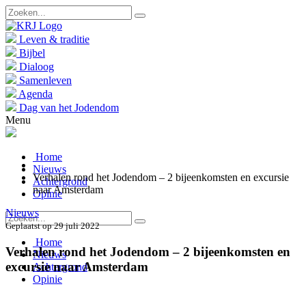
Leven & traditie
Bijbel
Dialoog
Samenleven
Agenda
Dag van het Jodendom
Menu
Home
Nieuws
Verhalen rond het Jodendom – 2 bijeenkomsten en excursie
Achtergrond
naar Amsterdam
Opinie
Nieuws
Geplaatst op 29 juli 2022
Home
Verhalen rond het Jodendom – 2 bijeenkomsten en
Nieuws
excursie naar Amsterdam
Achtergrond
Opinie