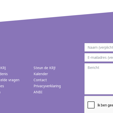
 KRJ
Steun de KRJ!
denis
Kalender
telde vragen
Contact
ies
Privacyverklaring
n
ANBI