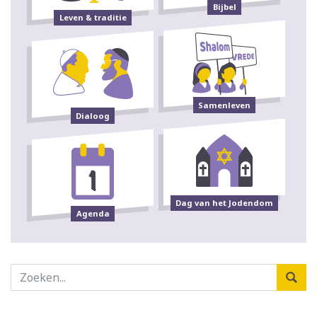
Bijbel
Leven & traditie
Samenleven
Dialoog
Dag van het Jodendom
Agenda