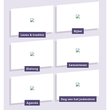
Bijbel
Leven & traditie
Samenleven
Dialoog
Dag van het Jodendom
Agenda