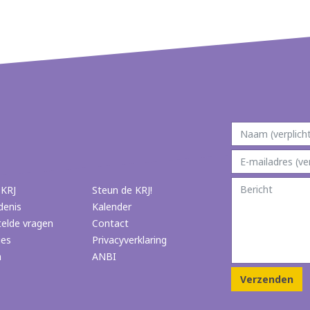
 KRJ
Steun de KRJ!
denis
Kalender
telde vragen
Contact
ies
Privacyverklaring
n
ANBI
Verzenden