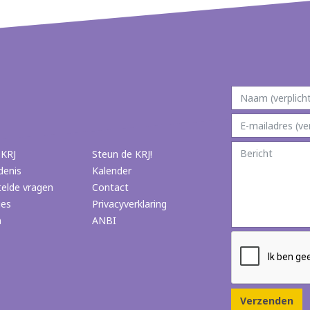
 KRJ
Steun de KRJ!
denis
Kalender
telde vragen
Contact
ies
Privacyverklaring
n
ANBI
Verzenden