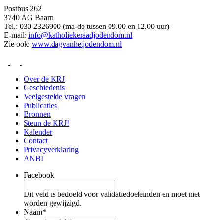
Postbus 262
3740 AG Baarn
Tel.: 030 2326900 (ma-do tussen 09.00 en 12.00 uur)
E-mail:
info@katholiekeraadjodendom.nl
Zie ook:
www.dagvanhetjodendom.nl
Over de KRJ
Geschiedenis
Veelgestelde vragen
Publicaties
Bronnen
Steun de KRJ!
Kalender
Contact
Privacyverklaring
ANBI
Facebook
Dit veld is bedoeld voor validatiedoeleinden en moet niet
worden gewijzigd.
Naam
*