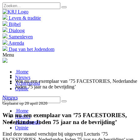
Leven & traditie
Bijbel
Dialoog
Samenleven
Agenda
Dag van het Jodendom
Menu
Home
Nieuws
Win nu een exemplaar van ’75 FACESTORIES, Nederlandse
Achtergrond
Joden 75 jaar na de bevrijding’
Opinie
Nieuws
Geplaatst op 20 april 2020
Home
Win nu een exemplaar van ’75 FACESTORIES,
Nieuws
Nederlandse Joden 75 jaar na de bevrijding’
Achtergrond
Opinie
Eind deze maand verschijnt bij uitgeverij Lecturis ’75
FACESTORIES, Nederlandse Joden 75 jaar na de bevrijding’ van