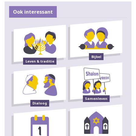
Ook interessant
Bijbel
Leven & traditie
Samenleven
Dialoog