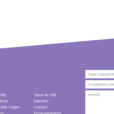
 KRJ
Steun de KRJ!
denis
Kalender
telde vragen
Contact
ies
Privacyverklaring