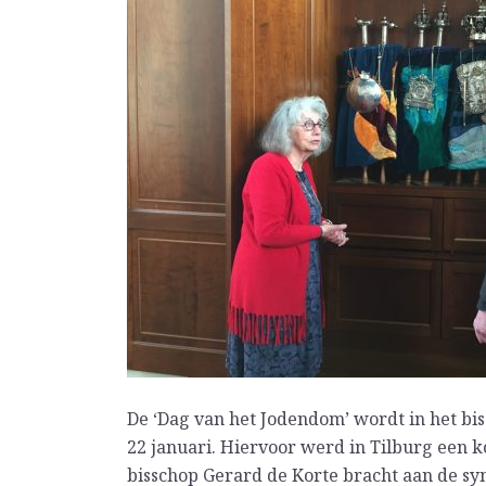
De ‘Dag van het Jodendom’ wordt in het b
22 januari. Hiervoor werd in Tilburg een 
bisschop Gerard de Korte bracht aan de sy