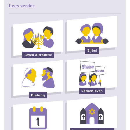
Lees verder
Bijbel
Leven & traditie
Samenleven
Dialoog