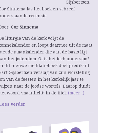
Gijsbertsen.
Cor Sinnema las het boek en schreef
onderstaande recensie.
Door:
Cor Sinnema
De liturgie van de kerk volgt de
zonnekalender en loopt daarmee uit de maat
met de maankalender die aan de basis ligt
van het jodendom. Of is het toch andersom?
In dit nieuwe meditatieboek doet predikant
Bart Gijsbertsen verslag van zijn worsteling
om van de feesten in het kerkelijk jaar te
wijzen naar de joodse wortels. Daarop duidt
het woord ‘maanlicht’ in de titel.
(meer…)
Lees verder