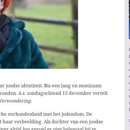
r joodse identiteit. Na een lang en moeizaam
evonden. A.s. zondagochtend 13 december vertelt
Verwondering
.
erke verbondenheid met het jodendom. De
t haar verbeelding. Als dochter van een joodse
er altijd het gevoel er niet helemaal bij te