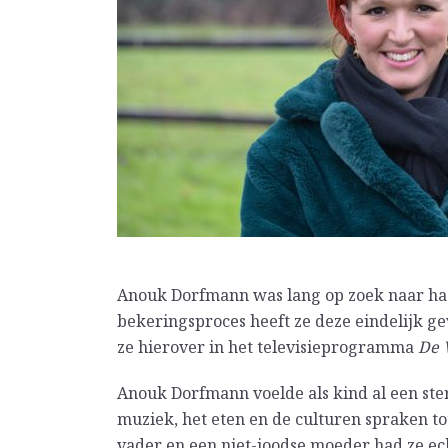
Anouk Dorfmann was lang op zoek naar haa
bekeringsproces heeft ze deze eindelijk g
ze hierover in het televisieprogramma
De 
Anouk Dorfmann voelde als kind al een st
muziek, het eten en de culturen spraken to
vader en een niet-joodse moeder had ze echt