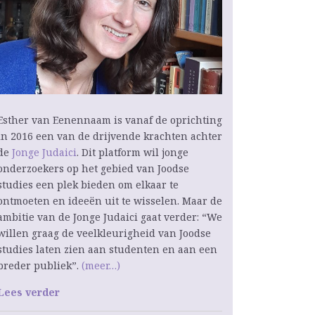
Esther van Eenennaam is vanaf de oprichting
in 2016 een van de drijvende krachten achter
de
Jonge Judaici
. Dit platform wil jonge
onderzoekers op het gebied van Joodse
studies een plek bieden om elkaar te
ontmoeten en ideeën uit te wisselen. Maar de
ambitie van de Jonge Judaici gaat verder: “We
willen graag de veelkleurigheid van Joodse
studies laten zien aan studenten en aan een
breder publiek”.
(meer…)
Lees verder