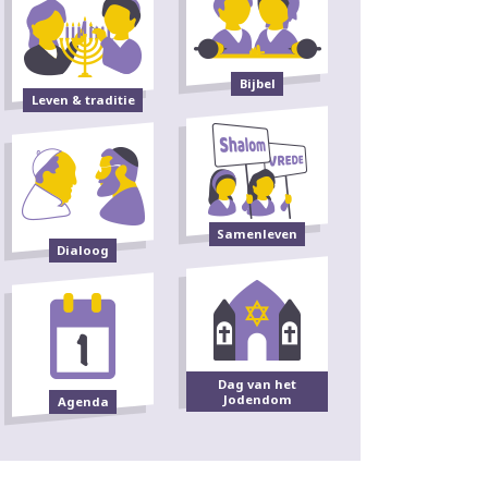
Bijbel
Leven & traditie
Samenleven
Dialoog
Dag van het
Jodendom
Agenda