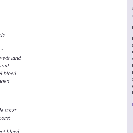
is
r
wwit land
hand
el bloed
 moed
de vorst
borst
met bloed