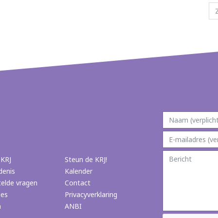
 KRJ
Steun de KRJ!
denis
Kalender
telde vragen
Contact
ies
Privacyverklaring
n
ANBI