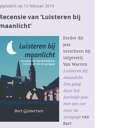
geplaatst op 13 februari 2019
Recensie van ‘Luisteren bij
maanlicht’
Eerder dit
jaar
verscheen bij
uitgeverij
Van Warven
Luisteren bij
maanlicht.
Een gang
door het
kerkelijk jaar
met een oor
naar de
synagoge
van
Bart