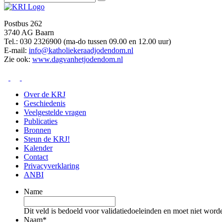
Postbus 262
3740 AG Baarn
Tel.: 030 2326900 (ma-do tussen 09.00 en 12.00 uur)
E-mail:
info@katholiekeraadjodendom.nl
Zie ook:
www.dagvanhetjodendom.nl
Over de KRJ
Geschiedenis
Veelgestelde vragen
Publicaties
Bronnen
Steun de KRJ!
Kalender
Contact
Privacyverklaring
ANBI
Name
Dit veld is bedoeld voor validatiedoeleinden en moet niet word
Naam
*