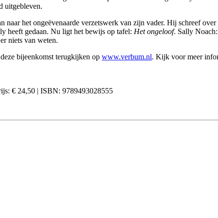
d uitgebleven.
n naar het ongeëvenaarde verzetswerk van zijn vader. Hij schreef ove
y heeft gedaan. Nu ligt het bewijs op tafel:
Het ongeloof
. Sally Noach
er niets van weten.
 deze bijeenkomst terugkijken op
www.verbum.nl
. Kijk voor meer info
 Prijs: € 24,50 | ISBN: 9789493028555