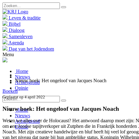
Leven & traditie
Bijbel
Dialoog
Samenleven
Agenda
Dag van het Jodendom
Menu
Home
Nieuws
Nieuw boek: Het ongeloof van Jacques Noach
Achtergrond
Opinie
Boeken
Geplaatst op 4 april 2022
Nieuw boek: Het ongeloof van Jacques Noach
Home
Nieuws
Weten we alles over de Holocaust? Het antwoord daarop moet zijn: Ne
Achtergrond
om een Joodse tapijtverkoper uit Zutphen die in Frankrijk honderden
Opinie
Noach. Met zijn creatieve handelwijze en bluf heeft hij veel lof geo
van het niveau dat paste bij hun ambtelijke status. Koningin Wilhelm