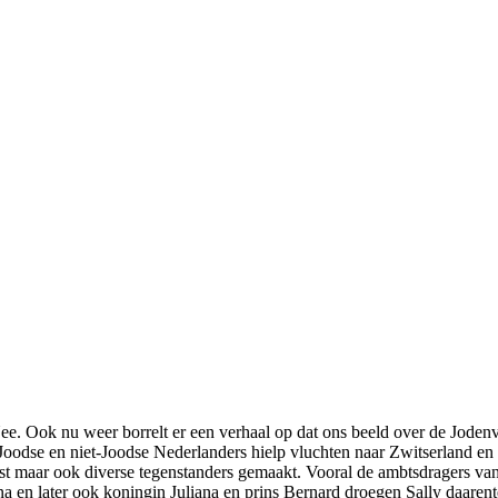
e. Ook nu weer borrelt er een verhaal op dat ons beeld over de Joden
 Joodse en niet-Joodse Nederlanders hielp vluchten naar Zwitserland e
ogst maar ook diverse tegenstanders gemaakt. Vooral de ambtsdragers va
ina en later ook koningin Juliana en prins Bernard droegen Sally daar