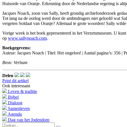
Huisorde van Oranje. Erkenning door de Nederlandse regering is altij
Jacques Noach, zoon van Sally, heeft grondig archiefonderzoek gedaa
Tot lang na de oorlog werd door de ambtsdragers niet geloofd wat Sall
vergeten Soldaat van Oranje? Allemaal te grote woorden! Sally wilde 
Vorige week is het boek gepresenteerd in het Verzetsmuseum. U kunt
op
www.sallynoach.com
.
Boekgegevens:
Auteur: Jacques Noach | Titel: Het ongeloof | Aantal pagina’s: 356 |
Bron: Verbum
Delen
Print dit artikel
Ook interessant
Leven & traditie
Bijbel
Dialoog
Samenleven
Agenda
Dag van het Jodendom