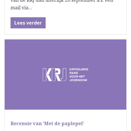
van de KRJ dan uiterlijk 20 september a.s. een
mail via...
Lees verder
Recensie van ‘Met de paplepel’