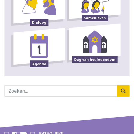
Samenleven
Dialoog
Dag van het Jodendom
Agenda