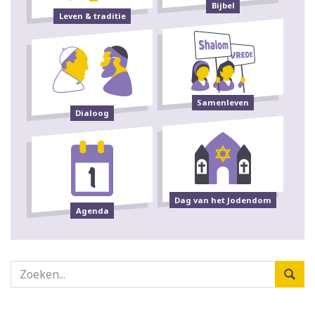
Bijbel
Leven & traditie
Samenleven
Dialoog
Dag van het Jodendom
Agenda