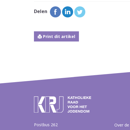
Delen
Print dit artikel
Postbus 262
Over de