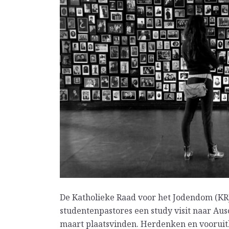
De Katholieke Raad voor het Jodendom (KR
studentenpastores een study visit naar Ausc
maart plaatsvinden. Herdenken en vooruitki