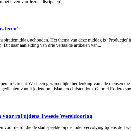
het leven van Jezus’ discipelen’,...
s leren’
spiratiemiddag gehouden. Het thema van deze middag is ‘Productief in
 Dit naar aanleiding van drie vertaalde artikelen van...
ppen in Utrecht-West een gezamenlijke herdenking van alle mensen di
 gedichten vanuit jodendom, islam en christendom. Gabriel Rodero spee
n voor rol tijdens Tweede Wereldoorlog
 voor de rol die de stad speelde bij de Jodenvervolging tijdens de T