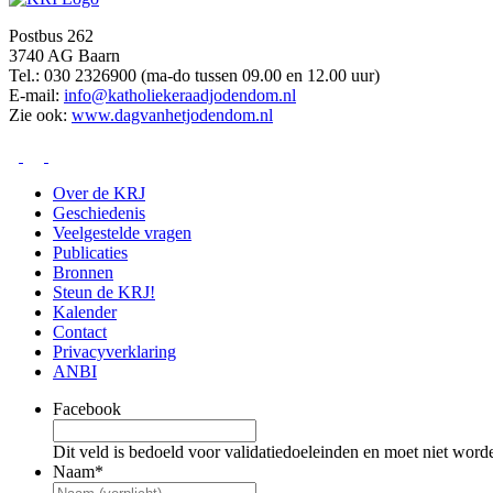
Postbus 262
3740 AG Baarn
Tel.: 030 2326900 (ma-do tussen 09.00 en 12.00 uur)
E-mail:
info@katholiekeraadjodendom.nl
Zie ook:
www.dagvanhetjodendom.nl
Over de KRJ
Geschiedenis
Veelgestelde vragen
Publicaties
Bronnen
Steun de KRJ!
Kalender
Contact
Privacyverklaring
ANBI
Facebook
Dit veld is bedoeld voor validatiedoeleinden en moet niet word
Naam
*