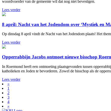
woordvoerder van de gemeente wil dat nog niet bevestigen.
Lees verder
8 april: Nacht van het Jodendom over ‘Mystiek en M
Op dinsdag 8 april vindt de Nacht van het Jodendom plaats! Het thema 
Lees verder
Opperrabbijn Jacobs ontmoet nieuwe bisschop Roe
In Roermond heeft een ontmoeting plaatsgevonden tussen opperrabbi
katholieken en Joden te bevorderen. Zowel de bisschop als de opperr
Lees verder
«
1
2
3
4
»