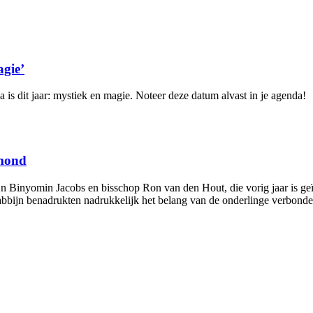
agie’
is dit jaar: mystiek en magie. Noteer deze datum alvast in je agenda!
rmond
jn Binyomin Jacobs en bisschop Ron van den Hout, die vorig jaar is 
abbijn benadrukten nadrukkelijk het belang van de onderlinge verbonde