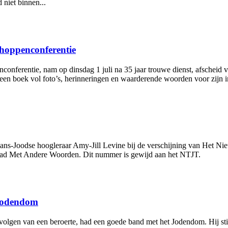
 niet binnen...
choppenconferentie
onferentie, nam op dinsdag 1 juli na 35 jaar trouwe dienst, afscheid 
n boek vol foto’s, herinneringen en waarderende woorden voor zijn i
kaans-Joodse hoogleraar Amy-Jill Levine bij de verschijning van Het 
lblad Met Andere Woorden. Dit nummer is gewijd aan het NTJT.
 Jodendom
gevolgen van een beroerte, had een goede band met het Jodendom. Hij s