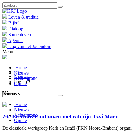
Leven & traditie
Bijbel
Dialoog
Samenleven
Agenda
Dag van het Jodendom
Menu
Home
Nieuws
Nieuws
Achtergrond
Pagina 3
Opinie
Nieuws
Home
Nieuws
Achtergrond
26e Leerhuis Eindhoven met rabbijn Tzvi Marx
Opinie
De classicale werkgroep Kerk en Israël (PKN Noord-Brabant) organisee