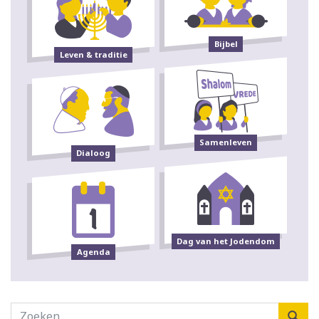
Bijbel
Leven & traditie
Samenleven
Dialoog
Dag van het Jodendom
Agenda