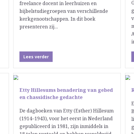
G
freelance docent in leerhuizen en
g
bijbelstudiegroepen van verschillende
v
kerkgenootschappen. In dit boek
m
presenteren zij...
A
i
Lees verder
Etty Hillesums benadering van gebed
R
en chassidische gedachte
E
De dagboeken van Etty (Esther) Hillesum
B
(1914–1943), voor het eerst in Nederland
l
gepubliceerd in 1981, zijn inmiddels in
g