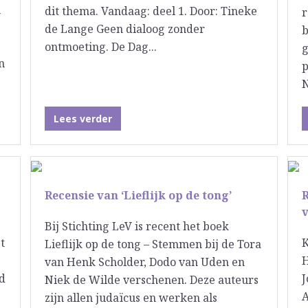
m
dit thema. Vandaag: deel 1. Door: Tineke
r
de Lange Geen dialoog zonder
b
ontmoeting. De Dag...
g
n
p
Lees verder
Recensie van ‘Lieflijk op de tong’
v
Bij Stichting LeV is recent het boek
t
K
Lieflijk op de tong – Stemmen bij de Tora
H
van Henk Scholder, Dodo van Uden en
gd
J
Niek de Wilde verschenen. Deze auteurs
A
zijn allen judaïcus en werken als