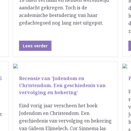
18 talen vertaald en hebben wereldwijd
h
aandacht gekregen. Toch is de
d
academische bestudering van haar
h
gedachtegoed nog lang niet uitgeput.
d
z
Lees verder
5
Recensie van ‘Jodendom en
P
Christendom. Een geschiedenis van
H
vervolging en bekering’
s
Eind vorig jaar verscheen het boek
v
Jodendom en Christendom. Een
t
J
geschiedenis van vervolging en bekering
h
van Gideon Elimelech. Cor Sinnema las
s