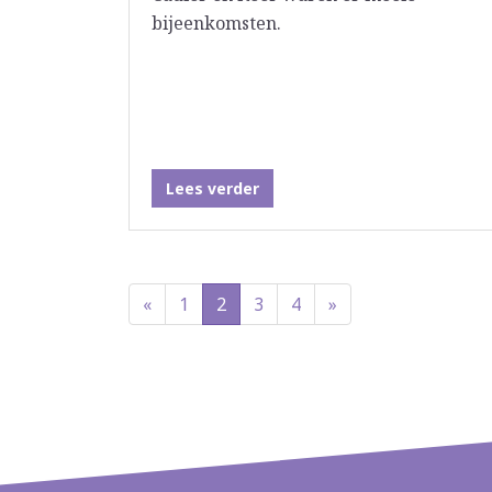
bijeenkomsten.
Lees verder
«
1
2
3
4
»