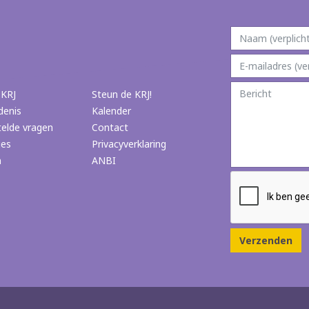
 KRJ
Steun de KRJ!
denis
Kalender
telde vragen
Contact
ies
Privacyverklaring
n
ANBI
Verzenden